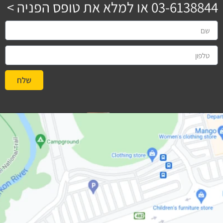
03-6138844
או למלא את טופס הפניה >
שלח
#