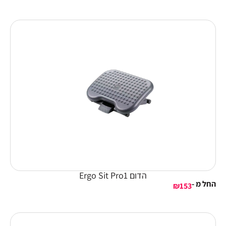
הדום Ergo Sit Pro1
החל מ -
₪
153