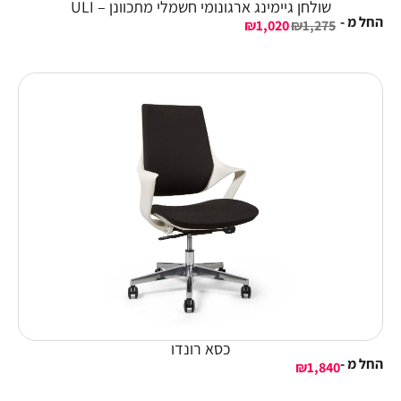
שולחן גיימינג ארגונומי חשמלי מתכוונן – ULI
החל מ -
₪
1,020
₪
1,275
כסא רונדו
החל מ -
₪
1,840