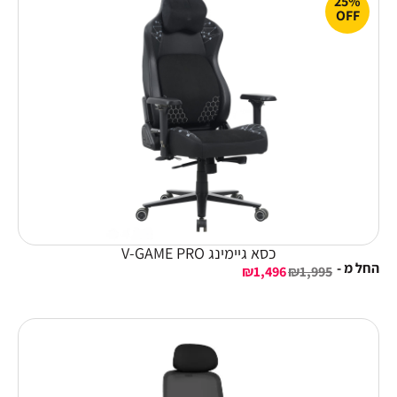
25%
OFF
כסא גיימינג V-GAME PRO
החל מ -
₪
1,496
₪
1,995