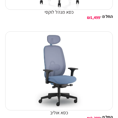
כסא מנהל לוקסי
החל מ -
₪
1,499
כסא אוליב
החל מ -