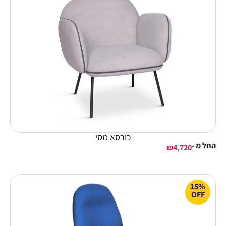
כורסא מסי
החל מ -
₪
4,720
15%
OFF