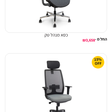
כסא מנהל טק
החל מ -
₪
3,658
15%
OFF