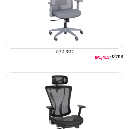
כסא טלה
החל מ -
₪
1,415