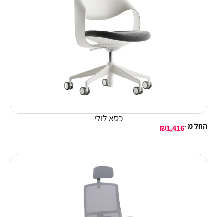
כסא לולי
החל מ -
₪
1,416