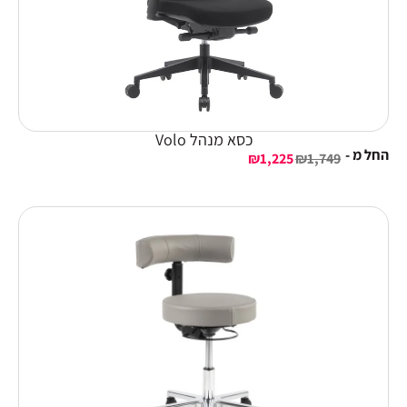
כסא מנהל Volo
החל מ -
₪
1,225
₪
1,749