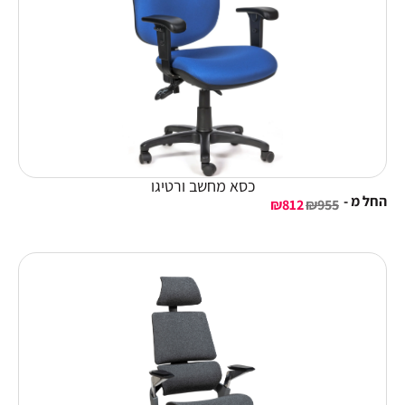
כסא מחשב ורטיגו
החל מ -
₪
812
₪
955