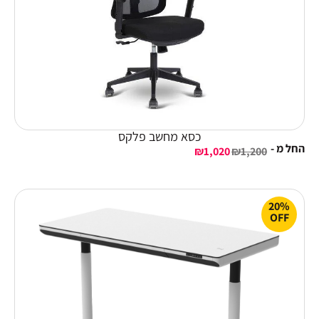
כסא מחשב פלקס
החל מ -
₪
1,020
₪
1,200
20%
OFF