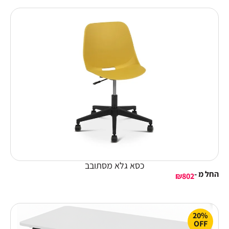
כסא גלא מסתובב
החל מ -
₪
802
20%
OFF