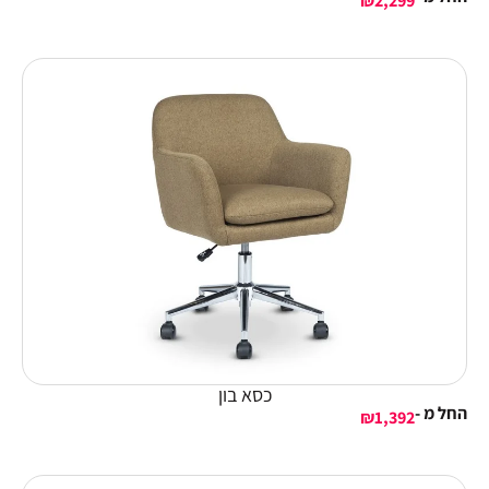
₪
2,299
כסא בון
החל מ -
₪
1,392