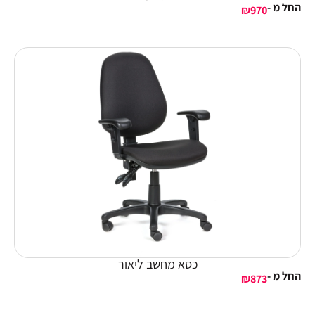
החל מ -
₪
970
כסא מחשב ליאור
החל מ -
₪
873