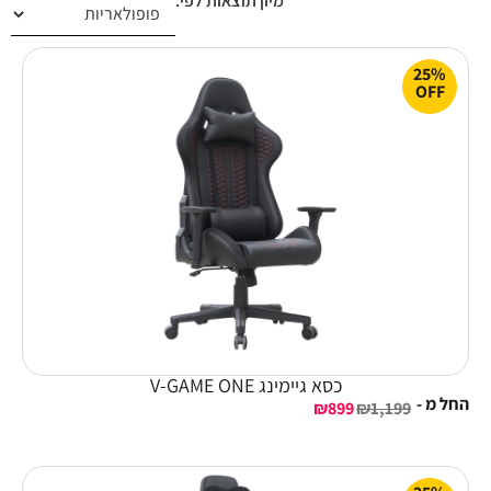
מיון תוצאות לפי:
25%
OFF
כסא גיימינג V-GAME ONE
החל מ -
₪
899
₪
1,199