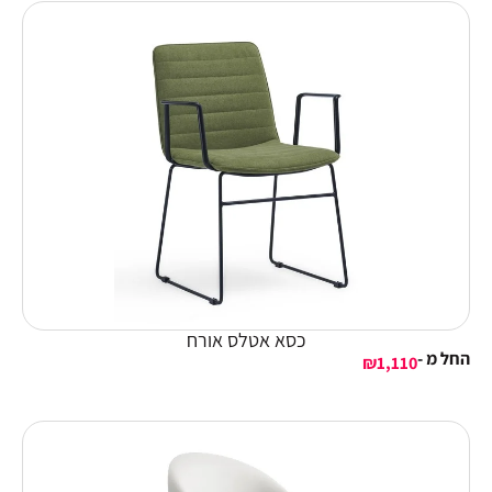
כסא אטלס אורח
החל מ -
₪
1,110