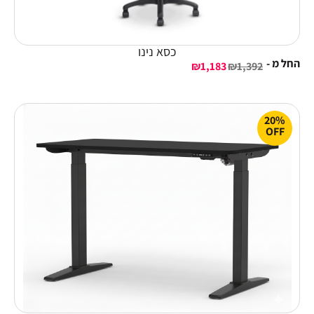
כסא נינו
החל מ -
₪
1,183
₪
1,392
20%
OFF