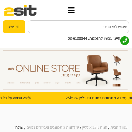
חיפוש
חייגו עכשיו להזמנות:
03-6138844
25% הנחה
על כל כסאות הגיימינג בחנות האונליין של 2Sit
עמוד הבית
/
חנות 2sit אונליין
/
שולחנות מתכווננים ואביזרים נלווים
/ שולחן