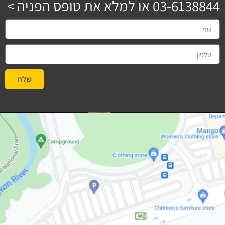
03-6138844
או למלא את טופס הפניה >
שלח
#