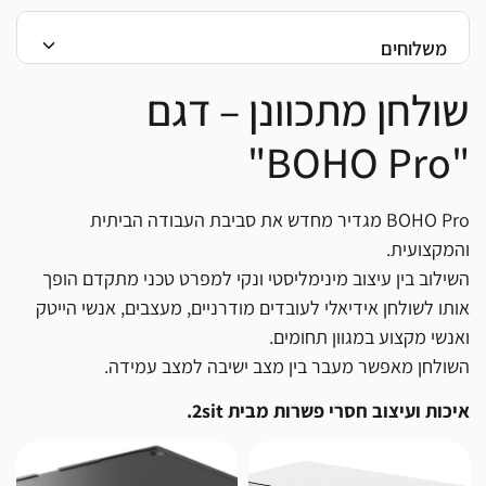
כושר נשיאה:
עד 80 ק"ג
הוראות BOHO PRO
מגירה אינטגרלית
לאחסון נוח
משלוחים
אפשרות לאיסוף עצמי (אשקלון או בני ברק)
בקר שליטה:
פאנל עם 5 כפתורים – עלייה, ירידה, פונקציית H.S.M, וזיכרון
אפשרות למשלוח בתוספת תשלום לכל רחבי הארץ (זמני האספקה
ל־2 גבהים מועדפים
שולחן מתכוונן – דגם
יכולים להשתנות בהתאם למיקום השילוח)
אביזרים נלווים:
מגירה מובנית, תעלת ניהול כבלים, מטען אלחוטי מובנה
מידות פלטה:
140×70 ס"מ, עובי 18 מ"מ
"BOHO Pro"
אורך רגליים:
70 ס"מ
*מדיניות משלוחים מלאה ניתן לראות בתקנון האתר
משקל כולל:
33.6 ק"ג (בקירוב)
תקנים:
CE (MD+LVD+EMC), RoHS, REACH
BOHO Pro מגדיר מחדש את סביבת העבודה הביתית
והמקצועית.
השילוב בין עיצוב מינימליסטי ונקי למפרט טכני מתקדם הופך
אותו לשולחן אידיאלי לעובדים מודרניים, מעצבים, אנשי הייטק
ואנשי מקצוע במגוון תחומים.
השולחן מאפשר מעבר בין מצב ישיבה למצב עמידה.
איכות ועיצוב חסרי פשרות מבית 2sit.