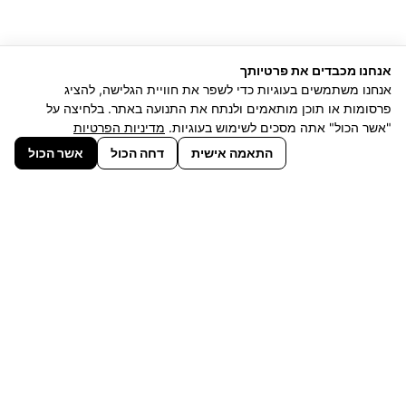
אנחנו מכבדים את פרטיותך
אנחנו משתמשים בעוגיות כדי לשפר את חוויית הגלישה, להציג
פרסומות או תוכן מותאמים ולנתח את התנועה באתר. בלחיצה על
"אשר הכול" אתה מסכים לשימוש בעוגיות.
מדיניות הפרטיות
התאמה אישית
דחה הכול
אשר הכול
המגוון הגדול בארץ של כסאות משרדיים
ופתרונות ישיבה לחללי עבודה
לפרטים נוספים מוזמנים להתקשר אל
03-6138844
או למלא את טופס הפניה >