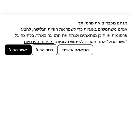
אנחנו מכבדים את פרטיותך
אנחנו משתמשים בעוגיות כדי לשפר את חוויית הגלישה, להציג
פרסומות או תוכן מותאמים ולנתח את התנועה באתר. בלחיצה על
"אשר הכול" אתה מסכים לשימוש בעוגיות.
מדיניות הפרטיות
התאמה אישית
דחה הכול
אשר הכול
המגוון הגדול בארץ של כסאות משרדיים
ופתרונות ישיבה לחללי עבודה
לפרטים נוספים מוזמנים להתקשר אל
03-6138844
או למלא את טופס הפניה >