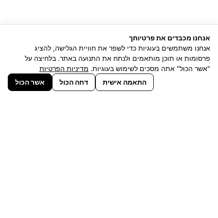
אנחנו מכבדים את פרטיותך
אנחנו משתמשים בעוגיות כדי לשפר את חוויית הגלישה, להציג
פרסומות או תוכן מותאמים ולנתח את התנועה באתר. בלחיצה על
"אשר הכול" אתה מסכים לשימוש בעוגיות.
מדיניות הפרטיות
התאמה אישית
דחה הכול
אשר הכול
המגוון הגדול בארץ של כסאות משרדיים
ופתרונות ישיבה לחללי עבודה
לפרטים נוספים מוזמנים להתקשר אל
03-6138844
או למלא את טופס הפניה >