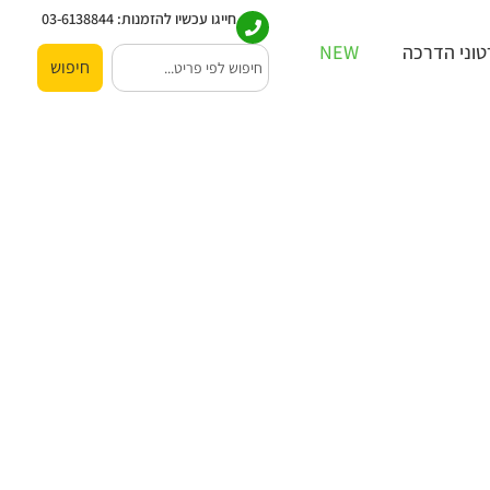
חייגו עכשיו להזמנות:
03-6138844
וני הדרכה
NEW
חיפוש