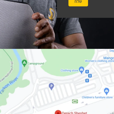
שלח
#