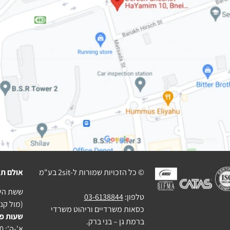
© כל הזכויות שמורות ל-2sit בע"מ
אולם תצ
ששת הימים 10 בני בר
טלפון:
03-6138844
(מול קניו
כסאות משרדיים וריהוט משרדי
שעות פ
ברמת גן – בני ברק.
א'-ה': 10:00-18:30, ו': 9:00-14:00