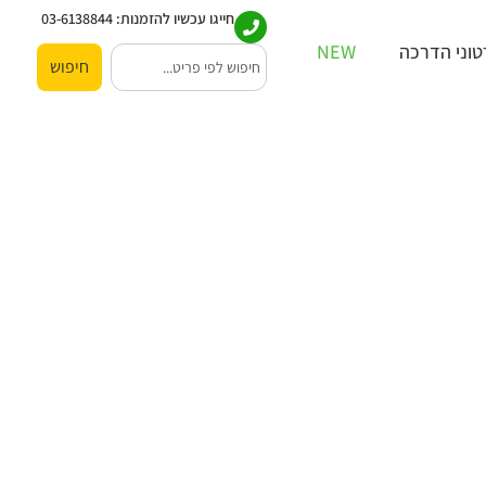
חייגו עכשיו להזמנות:
03-6138844
וני הדרכה
NEW
חיפוש