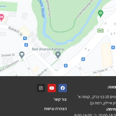
וגה:
ק , קומה א'
צור קשר
ן איילון, רמת גן)
הצהרת נגישות
תיחה: