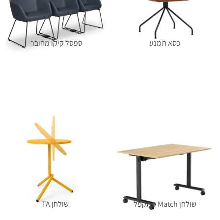
כסא תמנע
ספסל קיקו מחובר
מידע נוסף
מידע נוסף
שולחן Match מתקפל
שולחן TA