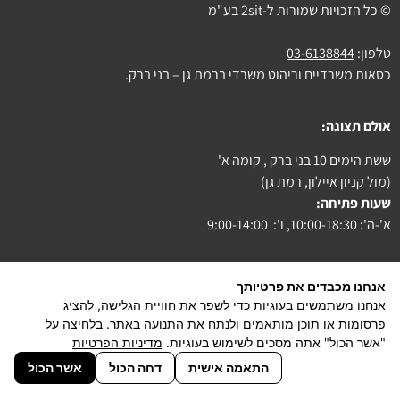
© כל הזכויות שמורות ל-2sit בע"מ
טלפון:
03-6138844
כסאות משרדיים וריהוט משרדי ברמת גן – בני ברק.
אולם תצוגה:
ששת הימים 10 בני ברק , קומה א'
(מול קניון איילון, רמת גן)
שעות פתיחה:
א'-ה': 10:00-18:30, ו': 9:00-14:00
אנחנו מכבדים את פרטיותך
אנחנו משתמשים בעוגיות כדי לשפר את חוויית הגלישה, להציג
צור קשר
פרסומות או תוכן מותאמים ולנתח את התנועה באתר. בלחיצה על
"אשר הכול" אתה מסכים לשימוש בעוגיות.
מדיניות הפרטיות
הצהרת נגישות
התאמה אישית
דחה הכול
אשר הכול
powered by PiXeliT