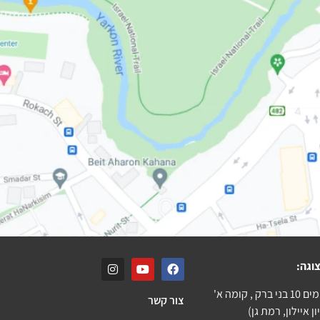
וגה:
ק , קומה א'
צור קשר
ן איילון, רמת גן)