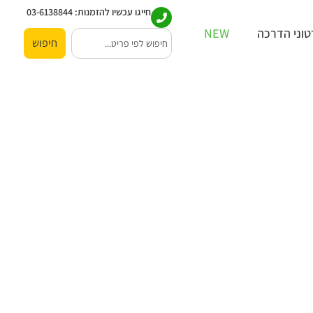
חייגו עכשיו להזמנות:
03-6138844
וני הדרכה
NEW
חיפוש