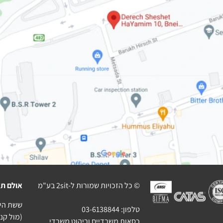
© כל הזכויות שמורות ל-2sit בע"מ
אולם תצ
ששת הימים 10 בני בר
טלפון:
03-6138844
(מול קניו
כסאות משרדיים וריהוט משרדי