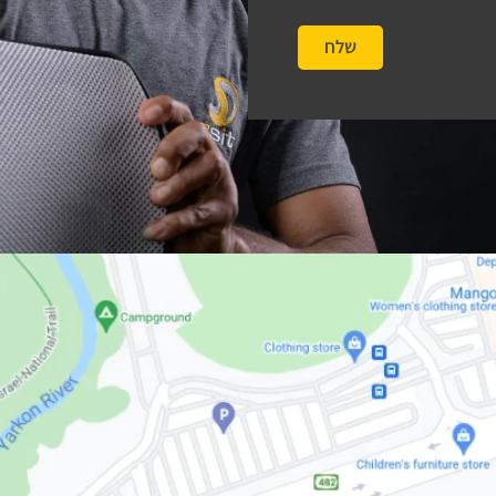
שלח
#