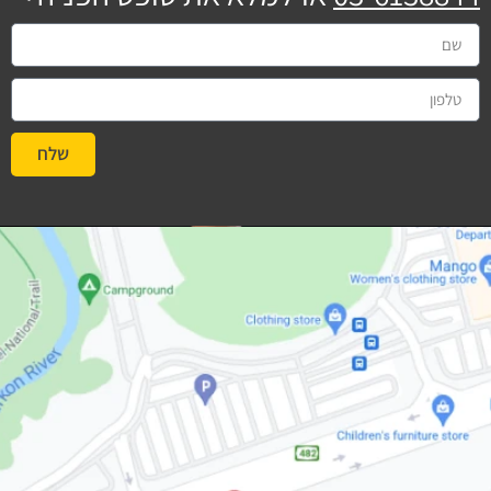
שלח
#