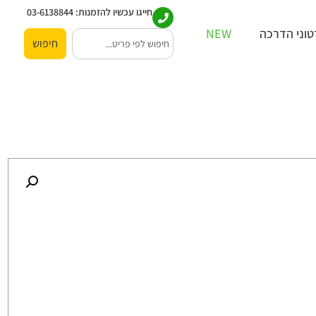
חייגו עכשיו להזמנות:
03-6138844
וני הדרכה
NEW
חיפוש