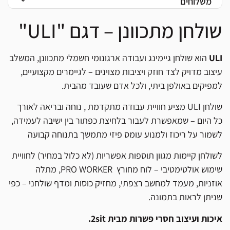
משלוחים
אפשרות לאיסוף עצמי (אשקלון או בני ברק)
פאנל שליטה
חכם עם 5 כפתורים – עלייה, ירידה, פונקציית H.S.M
אפשרות למשלוח בתוספת תשלום לכל רחבי הארץ (זמני האספקה
וזיכרון לשני גבהים קבועים
שולחן מתכוונן – דגם "ULI"
יכולים להשתנות בהתאם למיקום השילוח)
מבנה רגליים
מלבני דו-שלבי לתנועה חלקה ויציבה
ULI
הוא שולחן גיימינג ועבודה ארגונומי חשמלי מתכוונן, המשלב
בסיס מתכת במגוון צבעים
*מדיניות משלוחים מלאה ניתן לראות בתקנון האתר
עיצוב מדויק לצד חוזק ויציבות מצוינים – לגיימרים מקצועיים,
פלטה איכותית
בגודל
120×60 ס"מ
, עובי 18 מ"מ
למפיקים באולפן ביתי, ולכל אדם שעובד מהבית.
עומק רגליות - 60 ס"מ
תקנים בינלאומיים
: CE (MD+LVD+EMC), RoHS, REACH
שולחן ULI מציע חוויית עבודה מתקדמת , נוחה ובריאה לאורך
כל היום – שמאפשרת לעבור בלחיצת כפתור בין ישיבה לעמידה,
לשמור על ריכוז ולמנוע עומס פיזי מתמשך בתנוחה קבועה
לשולחן קיימות מגוון תוספות אפשריות (לא כלול במחיר) לחוויית
שימוש אולטימטיבי – לוח מחורץ PRO WORKER, מתלה
אוזניות, מעמד למחשב רצפתי, מחזיק כוסות ומדף שולחני – כפי
שניתן לראות בתמונה.
איכות ועיצוב חסרי פשרות מבית 2sit.