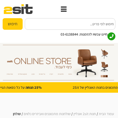
חיפוש
חייגו עכשיו להזמנות:
03-6138844
25% הנחה
על כל כסאות הגיימינג בחנות האונליין של 2Sit
עמוד הבית
/
חנות 2sit אונליין
/
שולחנות מתכווננים ואביזרים נלווים
/ שולחן