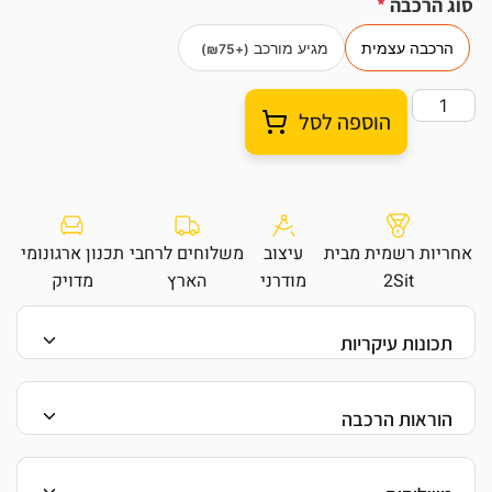
סוג הרכבה
*
הרכבה עצמית
מגיע מורכב
)
₪
75
(+
הוספה לסל
אחריות רשמית מבית
עיצוב
משלוחים לרחבי
תכנון ארגונומי
2Sit
מודרני
הארץ
מדויק
תכונות עיקריות
מנוע
יחיד עוצמתי עם מהירות הרמה של
25 מ"מ לשנייה
טווח גובה
רחב:
710 – 1160 מ"מ
הוראות הרכבה
להורדת ההוראות הרכבה לחצו על הקישור:
פעולה שקטה במיוחד –
≤ 48 dB
ULI הוראות הרכבה
כושר נשיאה
גבוה של
80 ק"ג