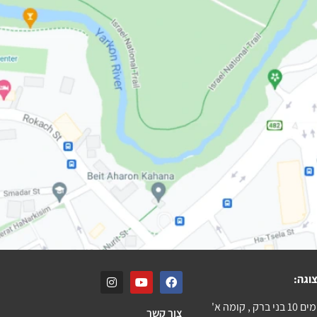
וגה:
ק , קומה א'
צור קשר