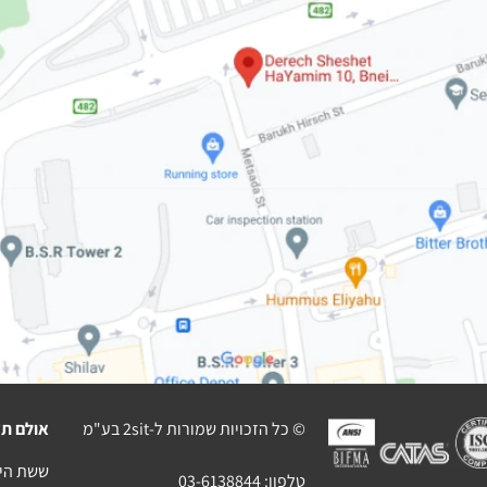
© כל הזכויות שמורות ל-2sit בע"מ
אולם תצ
ששת הימים 10 בני בר
טלפון:
03-6138844