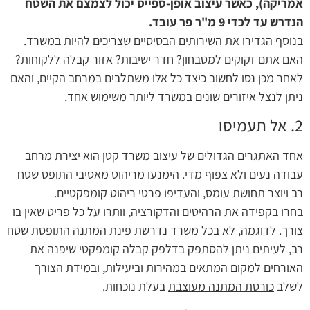
אמריקה), כאשר עיצוב אופן-ספייס יכול לצמצם את השטח
הנדרש עד לכדי 9 מ"ר פר עובד.
בנוסף הגדירו את השירותים הבסיסיים שצריכים להיות במשרד.
האם אתם זקוקים למטבחון? חדר ישיבות? אזור קבלה ללקוחות?
לאחר מכן נסו לחשוב כיצד כל אלו משתלבים במרחב הקיים, והאם
ניתן לנצל איזורים שונים במשרד ליותר משימוש אחד.
2. אל תעמיסו
אחד האתגרים הגדולים של עיצוב משרד קטן הוא יצירת מרחב
עבודה נעים ולא צפוף מדי. הימנעו מריהוט מאסיבי התופס שטח
רב ויוצר תחושת עומס, והעדיפו פרטי ריהוט קומפקטיים.
בחרו בקפידה את הרהיטים והדקורציה, וותרו על כל פריט שאין בו
צורך. לדוגמה, לא בכל משרד נדרשת פינת המתנה התופסת שטח
רב, לעיתים ניתן להסתפק בדלפק קבלה קומפקטי שיפנה את
האורחים למקום המתאים במהירות וביעילות, ובמידת הצורך
לשלב
כורסת המתנה מעוצבת
בעלת נוכחות.