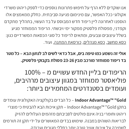
אנו שוקדים ללא הרף על חיפוש פתרונות נוספים כדי לספק ריהוט משרדי
אקולוגי ככל האפשר, עם מינימום פגיעה סביבתית. כחלק ממאמצים אלו
הוספנו לאחרונה ליין ריפוד חדש המבוסס על בד העשוי, בתהליך מתקדם
וקפדני, מפסולת פלסטיק ממקור ימי ויבשתי. הריפוד הממוחזר מגיע
בשלל עיצובים וצבעים, ומתאים לריפוד כל סוגי הכסאות המשרדיים כגון:
כסא מחשב
,
כסא מנהלים
,
כורסאת המתנה
, ועוד.
אולי זה נשמע כמו טיפה בים, אבל כדאי לשים לב לנתון הבא – כל מטר
בד ריפוד ממוחזר מורכב מבין 23-26 פסולת בקבוקי פלסטיק.
הריפודים בליין החדש עשויים מ – 100%
פוליאסטר ממוחזר במגוון עיצובים מרהיבים,
ועומדים בסטנדרטים המחמירים ביותר:
Indoor Advantage™ "Gold
– כל הבדים בקולקציה האקולוגית עומדים
בתקן Indoor Advantage™ "Gold – תקן איכות הבא להבטיח כי מוצרי
ריהוט וחומרי בניה אינם פולטים לסביבתם מזהמים העלולים להזיק
לבריאות השוהים במבנה. שימוש בבדים המאושרים על ידי תקן זה תורמים
לשמירה על איכות אוויר טובה יותר בחללי מגורים ועבודה.