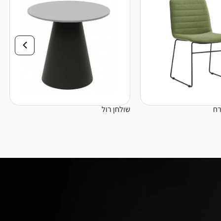
רח
שולחן רול