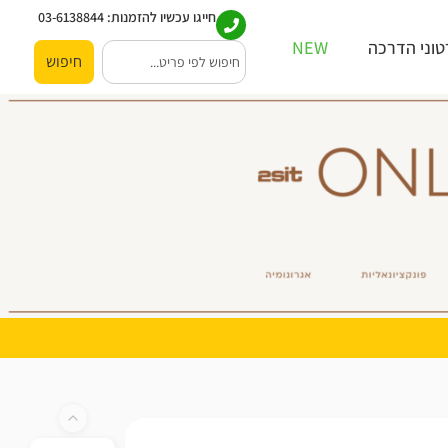
חייגו עכשיו להזמנות:
03-6138844
וני הדרכה
NEW
חיפוש