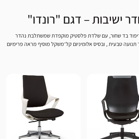
ץ (זמני האספקה יכולים להשתנות בהתאם למיקום השילוח)
 ישיבות, ולעמדות עבודה ביתיות או משרדיות.
ר ישיבות – דגם "רונדו"
ם וריפוד בד שחור, עם שלדת פלסטיק מוקפדת שמשתלבת נהדר
נועה טבעית , ובסיס אלומיניום קל־משקל מוסיף מראה פרימיום