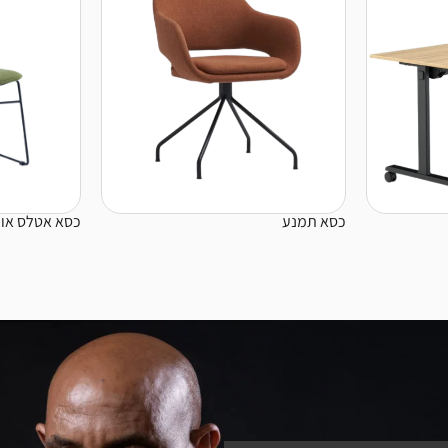
כסא תמנע
כסא אטלס או