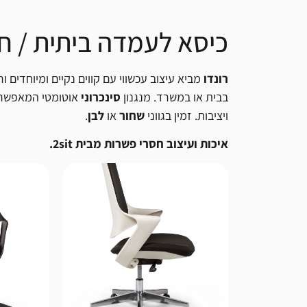
אפשרות למשלוח בתוספת תשלום לכל רחבי האר
נוחות מצוינת לישיבה ממושכת - אידיאלי לחדרי
כיסא לעמדה ביתית / חד
*מדיניות משלוחים מלאה ניתן לראות בתקנון האתר
רונדו
מביא עיצוב עכשווי עם קווים נקיים ומיוחדי
בבית או במשרד. מנגנון
סינכרוני
אוטומטי המאפשר ת
ויציבות. זמין בגווני
שחור
או
לבן
.
איכות ועיצוב חסרי פשרות מבית 2sit.