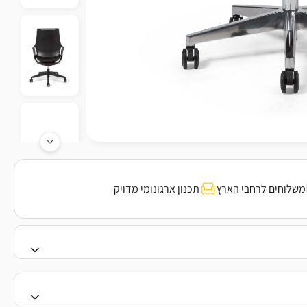
משלוחים לרחבי הארץ
תכנון ארגונומי מדויק
יבה.
ן שחור/לבן לפי בחירה.
עמדות עבודה ביתיות ולחדרי ישיבות מודרניים.