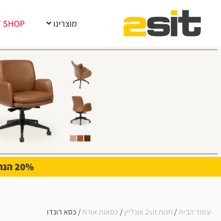
מוצרינו
T SHOP
עמוד הבית
/
חנות 2sit אונליין
/
כסאות אורח
/ כסא רונדו