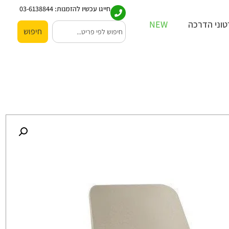
חייגו עכשיו להזמנות:
03-6138844
וני הדרכה
NEW
חיפוש