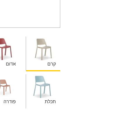
קרם
אדום
תכלת
פודרה