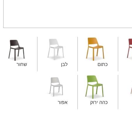
כתום
לבן
שחור
כהה ירוק
אפור