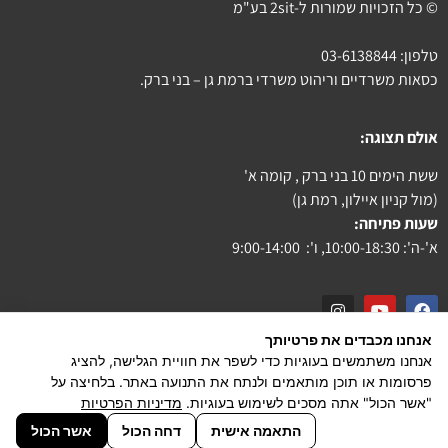
© כל הזכויות שמורות ל-2sit בע"מ
טלפון:
03-6138844
כסאות משרדיים וריהוט משרדי ברמת גן – בני ברק.
אולם תצוגה:
ששת הימים 10 בני ברק , קומה א'
(מול קניון איילון, רמת גן)
שעות פתיחה:
א'-ה': 10:00-18:30, ו': 9:00-14:00
אנחנו מכבדים את פרטיותך
צור קשר
אנחנו משתמשים בעוגיות כדי לשפר את חוויית הגלישה, להציג
פרסומות או תוכן מותאמים ולנתח את התנועה באתר. בלחיצה על
הצהרת נגישות
"אשר הכול" אתה מסכים לשימוש בעוגיות.
מדיניות הפרטיות
powered by PiXeliT
התאמה אישית
דחה הכול
אשר הכול