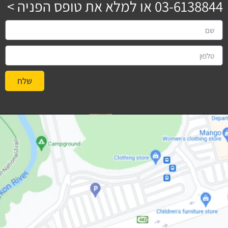
03-6138844
או למלא את טופס הפניה >
שלח
#