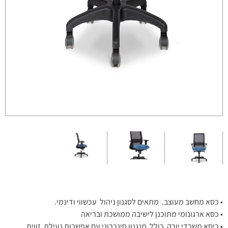
• כסא מחשב מעוצב. מתאים לסגנון ניהול עכשווי ודינמי.
• כסא ארגונומי מתוכנן לישיבה ממושכת ובריאה
• כיסא משרדי יורק כולל מנגנון סינכרוני עם אפשרות נעילת זווית