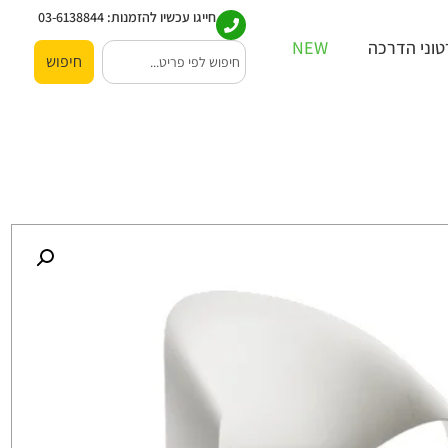
חייגו עכשיו להזמנות:
03-6138844
וני הדרכה
NEW
חיפוש