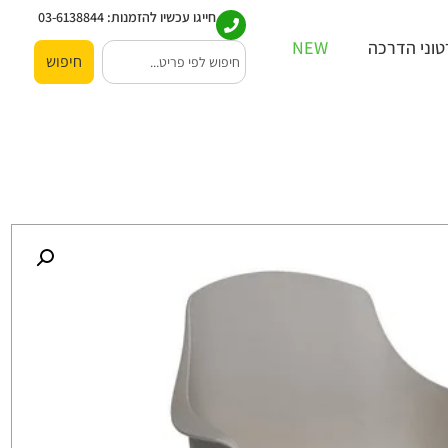
חייגו עכשיו להזמנות:
03-6138844
וני הדרכה
NEW
חיפוש