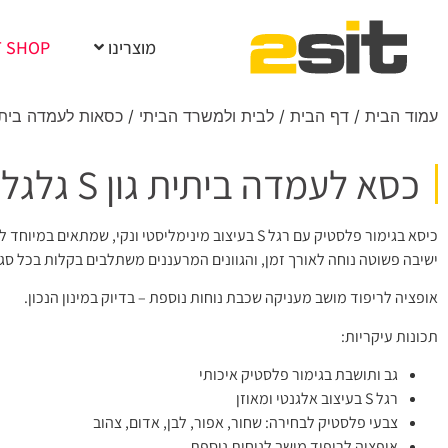
מוצרינו
T SHOP
עמוד הבית
/
דף הבית
/
לבית ולמשרד הביתי
/
כסאות לעמדה בית
כסא לעמדה ביתית גון S גלגלים
כיסא בגימור פלסטיק עם רגל S בעיצוב מינימליסטי ונקי, שמ
ישיבה פשוטה נוחה לאורך זמן, והגוונים המרעננים משתלבים בקלות בכל סגנו
אופציה לריפוד מושב מעניקה שכבת נוחות נוספת – בדיוק במינון הנכון.
תכונות עיקריות:
גב ותושבת בגימור פלסטיק איכותי
רגל S בעיצוב אלגנטי ומאוזן
צבעי פלסטיק לבחירה: שחור, אפור, לבן, אדום, צהוב
אופציה לריפוד מושב לנוחות נוספת