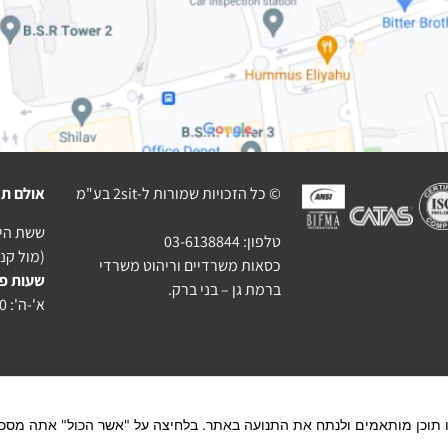
© כל הזכויות שמורות ל-2sit בע"מ
אולם תצ
ששת הימים 10 בני בר
טלפון:
03-6138844
(מול קניו
כסאות משרדיים וריהוט משרדי
שעות פ
ברמת גן – בני ברק.
א'-ה': 10:00-18:30, ו': 9:00-14:00
ו תוכן מותאמים ולנתח את התנועה באתר. בלחיצה על "אשר הכול" אתה מסכי