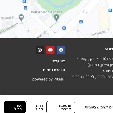
וגה:
ק , קומה א'
צור קשר
ן איילון, רמת גן)
הצהרת נגישות
תיחה:
powered by PiXeliT
התאמה
דחה
אשר
ם לשימוש בעוגיות.
אישית
הכול
הכול