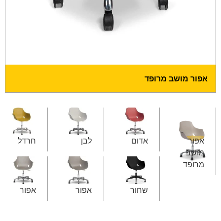
אפור מושב מרופד
אפור
אדום
לבן
חרדל
מושב
מרופד
שחור
אפור
אפור