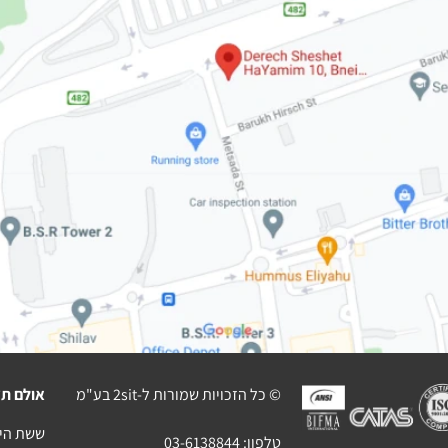
© כל הזכויות שמורות ל-2sit בע"מ
אולם תצ
ששת הימים 10 בני בר
טלפון:
03-6138844