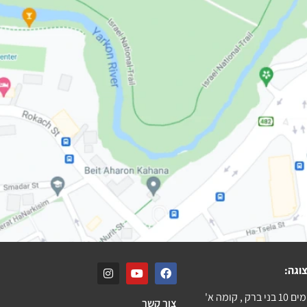
וגה:
ק , קומה א'
צור קשר