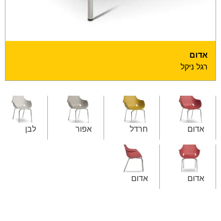
אדום
רגל ניקל
אדום
חרדל
אפור
לבן
אדום
אדום