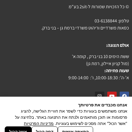
© כל הזכויות שמורות ל-2sit בע"מ
טלפון:
03-6138844
כסאות משרדיים וריהוט משרדי ברמת גן – בני ברק.
אולם תצוגה:
ששת הימים 10 בני ברק , קומה א'
(מול קניון איילון, רמת גן)
שעות פתיחה:
א'-ה': 10:00-18:30, ו': 9:00-14:00
אנחנו מכבדים את פרטיותך
צור קשר
אנחנו משתמשים בעוגיות כדי לשפר את חוויית הגלישה, להציג
פרסומות או תוכן מותאמים ולנתח את התנועה באתר. בלחיצה על
הצהרת נגישות
"אשר הכול" אתה מסכים לשימוש בעוגיות.
מדיניות הפרטיות
powered by PiXeliT
התאמה אישית
דחה הכול
אשר הכול