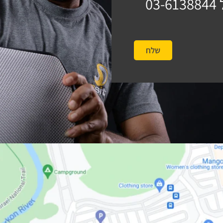
03-6138844
שלח
#