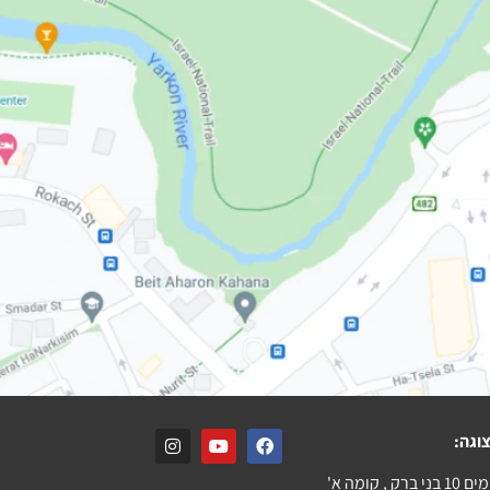
וגה:
ק , קומה א'