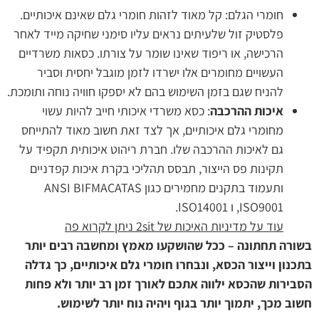
חומרי הגלם: קל מאוד לזהות חומרי גלם שאינם איכותיים.
פלסטיק זול שלעיתים נראים עליו סימני שחיקה מייד לאחר
הרכישה, או ריפוד שאינו שומר על צורתו. כסאות משרדיים
העשויים מחומרים אלו ישרדו לזמן מוגבל יחסית וסביר
להניח שגם בזמן השימוש בהם לא יספקו חוויה נוחה ותומכת.
איכות ההרכבה
: כסא משרדי איכותי חייב להיות עשוי
מחומרי גלם איכותיים, אך לצד זאת חשוב מאוד להתייחס
גם לאיכות ההרכבה שלו. חברת ריהוט איכותית תקפיד על
תקינות פס הייצור, תבסס תהליכי בקרת איכות קפדניים
ותעמוד בתקנים מחמירים כגון ANSI BIFMACATAS
,ISO9001 ו ISO14001.
עוד על מדיניות האיכות של 2sit ניתן לקרוא פה
בשורה תחתונה – ככל שהושקעו מאמץ ומחשבה רבים יותר
בתכנון וייצור הכסא, ונבחרו חומרי גלם איכותיים, כך גדלה
הסבירות שהכסא ילווה אתכם לאורך זמן רב יותר ולא פחות
חשוב מכך, יתמוך יותר בגוף ויהיה נוח יותר לשימוש.