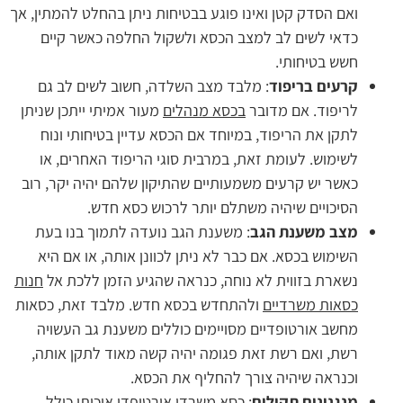
ואם הסדק קטן ואינו פוגע בבטיחות ניתן בהחלט להמתין, אך
כדאי לשים לב למצב הכסא ולשקול החלפה כאשר קיים
חשש בטיחותי.
קרעים בריפוד
: מלבד מצב השלדה, חשוב לשים לב גם
לריפוד. אם מדובר
בכסא מנהלים
מעור אמיתי ייתכן שניתן
לתקן את הריפוד, במיוחד אם הכסא עדיין בטיחותי ונוח
לשימוש. לעומת זאת, במרבית סוגי הריפוד האחרים, או
כאשר יש קרעים משמעותיים שהתיקון שלהם יהיה יקר, רוב
הסיכויים שיהיה משתלם יותר לרכוש כסא חדש.
מצב משענת הגב
: משענת הגב נועדה לתמוך בנו בעת
השימוש בכסא. אם כבר לא ניתן לכוונן אותה, או אם היא
נשארת בזווית לא נוחה, כנראה שהגיע הזמן ללכת אל
חנות
כסאות משרדיים
ולהתחדש בכסא חדש. מלבד זאת, כסאות
מחשב אורטופדיים מסויימים כוללים משענת גב העשויה
רשת, ואם רשת זאת פגומה יהיה קשה מאוד לתקן אותה,
וכנראה שיהיה צורך להחליף את הכסא.
מנגנונים תקולים
: כסא משרדי אורטופדי איכותי כולל