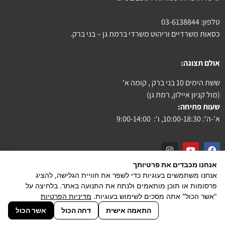
טלפון:
03-6138844
כסאות משרדיים וריהוט משרדי ברמת גן – בני ברק.
אולם תצוגה:
ששת הימים 10 בני ברק , קומה א'
(מול קניון איילון, רמת גן)
שעות פתיחה:
א'-ה': 10:00-18:30, ו': 9:00-14:00
אנחנו מכבדים את פרטיותך
צור קשר
אנחנו משתמשים בעוגיות כדי לשפר את חוויית הגלישה, להציג
פרסומות או תוכן מותאמים ולנתח את התנועה באתר. בלחיצה על
הצהרת נגישות
"אשר הכול" אתה מסכים לשימוש בעוגיות.
מדיניות הפרטיות
powered by PiXeliT
התאמה אישית
דחה הכול
אשר הכול