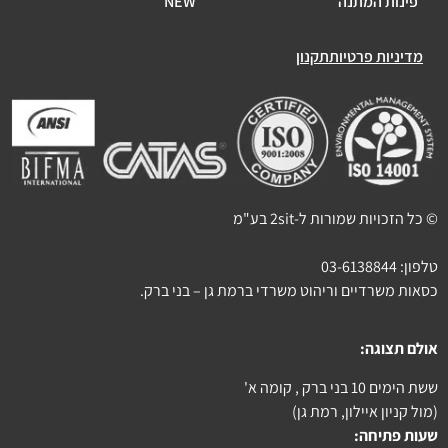
פינות המתנה
NEW
מדיניות פרטיות
תקנון
© כל הזכויות שמורות ל-2sit בע"מ
טלפון:
03-6138844
כסאות משרדיים וריהוט משרדי ברמת גן – בני ברק.
אולם תצוגה:
ששת הימים 10 בני ברק , קומה א'
(מול קניון איילון, רמת גן)
שעות פתיחה: