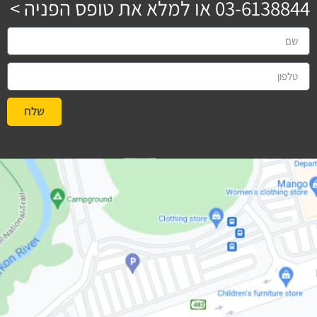
03-6138844
או למלא את טופס הפניה >
שלח
#