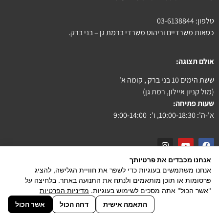
טלפון:
03-6138844
כסאות משרדיים וריהוט משרדי ברמת גן – בני ברק.
אולם תצוגה:
ששת הימים 10 בני ברק , קומה א'
(מול קניון איילון, רמת גן)
שעות פתיחה:
א'-ה': 10:00-18:30, ו': 9:00-14:00
אנחנו מכבדים את פרטיותך
צור קשר
אנחנו משתמשים בעוגיות כדי לשפר את חוויית הגלישה, להציג
פרסומות או תוכן מותאמים ולנתח את התנועה באתר. בלחיצה על
הצהרת נגישות
"אשר הכול" אתה מסכים לשימוש בעוגיות.
מדיניות הפרטיות
powered by PiXeliT
התאמה אישית
דחה הכול
אשר הכול