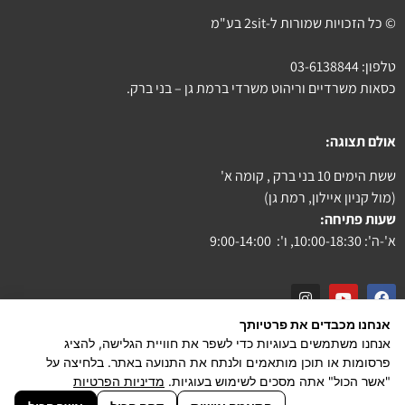
© כל הזכויות שמורות ל-2sit בע"מ
טלפון:
03-6138844
כסאות משרדיים וריהוט משרדי ברמת גן – בני ברק.
אולם תצוגה:
ששת הימים 10 בני ברק , קומה א'
(מול קניון איילון, רמת גן)
שעות פתיחה:
א'-ה': 10:00-18:30, ו': 9:00-14:00
אנחנו מכבדים את פרטיותך
צור קשר
אנחנו משתמשים בעוגיות כדי לשפר את חוויית הגלישה, להציג
פרסומות או תוכן מותאמים ולנתח את התנועה באתר. בלחיצה על
הצהרת נגישות
"אשר הכול" אתה מסכים לשימוש בעוגיות.
מדיניות הפרטיות
powered by PiXeliT