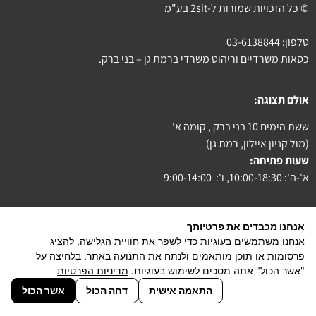
© כל הזכויות שמורות ל-2sit בע"מ
טלפון:
03-6138844
כסאות משרדיים וריהוט משרדי ברמת גן – בני ברק.
אולם תצוגה:
ששת הימים 10 בני ברק , קומה א'
(מול קניון איילון, רמת גן)
שעות פתיחה:
א'-ה': 10:00-18:30, ו': 9:00-14:00
אנחנו מכבדים את פרטיותך
אנחנו משתמשים בעוגיות כדי לשפר את חוויית הגלישה, להציג
צור קשר
פרסומות או תוכן מותאמים ולנתח את התנועה באתר. בלחיצה על
"אשר הכול" אתה מסכים לשימוש בעוגיות.
מדיניות הפרטיות
הצהרת נגישות
התאמה אישית
דחה הכול
אשר הכול
powered by PiXeliT