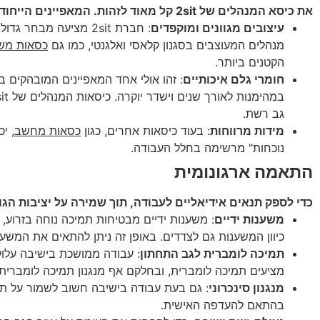
את כיסא המנהלים של 2sit קל מאוד לזהות. המאפיינים הייחודיים שלו מתגלים בפרטים הקטנים שבזכותם מבחינים מייד בכיסא מנהלים איכותי ויוקרתי:
עיצובים מגוונים ומוקפדים
: חברת 2sit מציעה 
מנהלים המעוצבים בסגנון קלאסי ואלגנטי, כמו גם
כסאות מש
הקטנים ביותר.
חומרי גלם איכותיים
: זהו אולי אחד המאפיינים המובהקים ב
גב רשת.
מידות מרווחות
: בעוד כיסאות אחרים, כגון
כסאות מחשב
, י
נוכחות" מרשימה בחלל העבודה.
התאמה ארגונומית
כדי לספק תנאים אידיאליים לעבודה, תוך שמירה על יציבות הגוף ו
משענות ידיים
: משענות ידיים מבטיחות תמיכה נוחה בזרוע, 
כיוון המשענות גם לצדדים. באופן זה ניתן להתאים את המשע
תמיכה לומברית לגב התחתון
: עבודה ממושכת בישיבה עלול
מציעים תמיכה לומברית, ובחלקם אף מנגנון תמיכה לומברית
מנגנון סינכרוני
: גם בעת עבודה בישיבה חשוב לשמור על תנו
בהתאם להעדפה האישית.