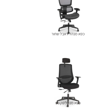
כסא מנהל דאבל שחור
מידע נוסף
כסא מנהל טקסס