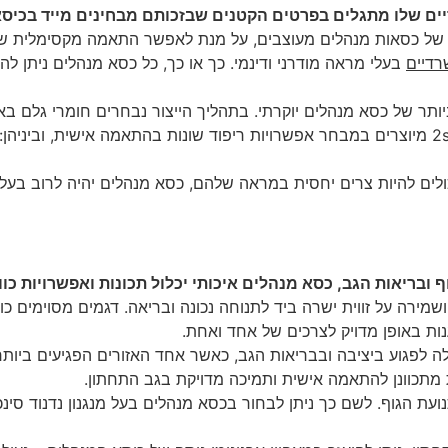
מבחר גדול של כסאות מנהלים מעוצבים, על מנת לאפשר התאמה מקסימלית
רדיים
בעלי מראה מודרני ודינמי. כך או כך, כל כסא מנהלים ניתן 
יותר של כסא מנהלים יוקרתי. בתהליך הייצור נבחרים חומרי גלם ב
במהימנות לאורך שנים וישדר יוקרה. כיסאות המנהלים של 2sit מיוצרים במבחר אפשרויות ריפוד שונ
כולים להיות צרים יחסית במראה שלהם, כסא מנהלים יהיה לרוב בעל 
בריאות הגב, כסא מנהלים איכותי יכלול תכונות ואפשרויות כוונון
ושמירה על זווית ישרה ביד לתנוחה נכונה ובריאה. דגמים מסוימים כ
נות באופן מדויק לצרכים של אחד ואחת.
ה לפגוע ביציבה ובבריאות הגב, כאשר אחד האזורים הפגיעים ביותר 
 מתכוונן להתאמה אישית ותמיכה מדויקת בגב התחתון.
עת הגוף. לשם כך ניתן לבחור בכסא מנהלים בעל מנגנון נדנוד סינכ