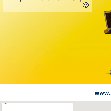
🙂
www.2