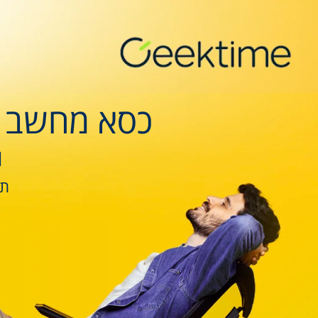
כסא מחשב מ
ו
תג